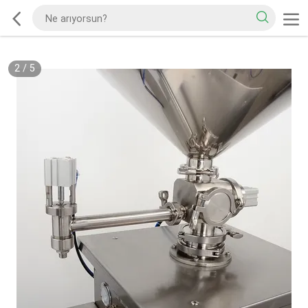
2
/
5