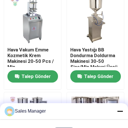
Hakkımızda
Fabrika turu
Hava Vakum Emme
Hava Yastığı BB
Kalite kontrol
Kozmetik Krem
Dondurma Doldurma
Makinesi 20-50 Pcs /
Makinesi 30-50
Min
Şişe/Min Makyaj Üssü
Teklif isteği
Doldurma Makinesi
Talep Gönder
Talep Gönder
Paslanmaz Çelik
Malzeme
Ruj Üretim Hattı
Otomatik Dudak Parlaklığı Doldurma Makinesi
Sales Manager
Maskara doldurma makinesi