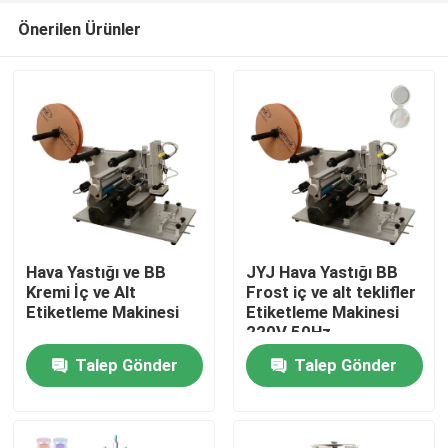
Önerilen Ürünler
Hava Yastığı ve BB
JYJ Hava Yastığı BB
Kremi İç ve Alt
Frost iç ve alt teklifler
Etiketleme Makinesi
Etiketleme Makinesi
Ana sayfa
220V 50Hz
Talep Gönder
Talep Gönder
Ürünler
VİDEOLAR