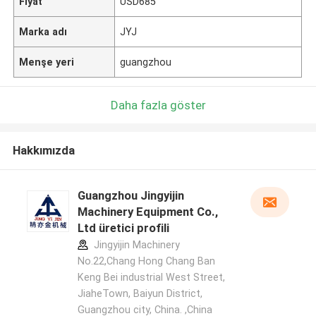
Fiyat
USD685
Marka adı
JYJ
Menşe yeri
guangzhou
Daha fazla göster
Hakkımızda
Guangzhou Jingyijin
Machinery Equipment Co.,
Ltd üretici profili
Jingyijin Machinery
No.22,Chang Hong Chang Ban
Keng Bei industrial West Street,
JiaheTown, Baiyun District,
Guangzhou city, China. ,China