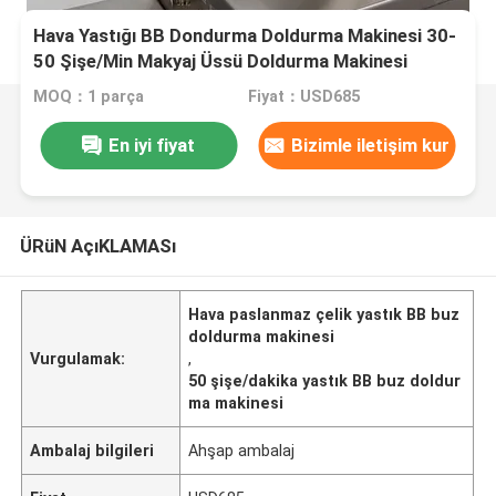
Hava Yastığı BB Dondurma Doldurma Makinesi 30-
50 Şişe/Min Makyaj Üssü Doldurma Makinesi
Paslanmaz Çelik Malzeme
MOQ：1 parça
Fiyat：USD685
En iyi fiyat
Bizimle iletişim kur
ÜRüN AçıKLAMASı
Hava paslanmaz çelik yastık BB buz
doldurma makinesi
Vurgulamak:
,
50 şişe/dakika yastık BB buz doldur
ma makinesi
Ambalaj bilgileri
Ahşap ambalaj