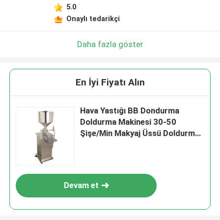
5.0
Onaylı tedarikçi
Daha fazla göster
En İyi Fiyatı Alın
Hava Yastığı BB Dondurma
Doldurma Makinesi 30-50
Şişe/Min Makyaj Üssü Doldurma
Makinesi Paslanmaz Çelik
Malzeme
Devam et