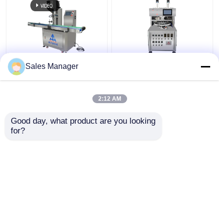
Şampuan yüz kremi
Çift Renkli Krem
Sales Manager
losyonu için tam
Kavanoz Doldurma
otomatik kozmetik
Makinesi AC Motoru ile
krem doldurma
hassas
2:12 AM
makinesi
En iyi fiyat
En iyi fiyat
Good day, what product are you looking 
for?
Bize ulaşın
Bize ulaşın
Daha fazla göster
Ana sayfa
Hakkımızda
Bize ulaşın
Desktop Site