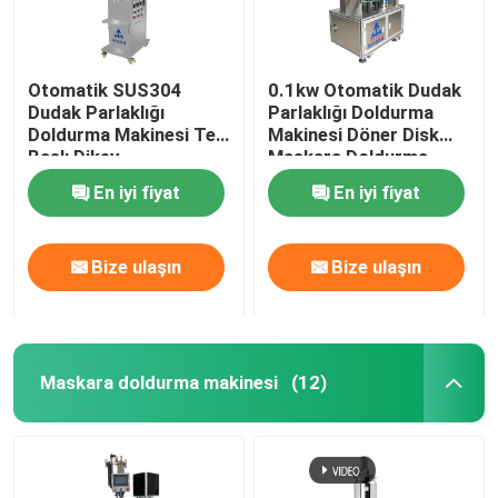
Otomatik SUS304
0.1kw Otomatik Dudak
Dudak Parlaklığı
Parlaklığı Doldurma
Doldurma Makinesi Tek
Makinesi Döner Disk
Başlı Dikey
Maskara Doldurma
Makinesi
En iyi fiyat
En iyi fiyat
Bize ulaşın
Bize ulaşın
Maskara doldurma makinesi
(12)