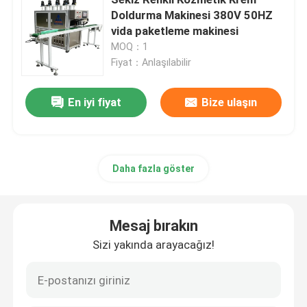
Doldurma Makinesi 380V 50HZ
vida paketleme makinesi
Kozmetik Toz Yapma Makinesi
MOQ：1
Fiyat：Anlaşılabilir
Kozmetik krem doldurma makinesi
En iyi fiyat
Bize ulaşın
Kaş Kalem Doldurma Makinesi
Makyaj tabanı doldurma makinesi
Daha fazla göster
Hava Yastığı BB Dondurma Makinesi
Mesaj bırakın
Sizi yakında arayacağız!
Delek pompası doldurma makinesi
Otomatik Kapatma Makinesi