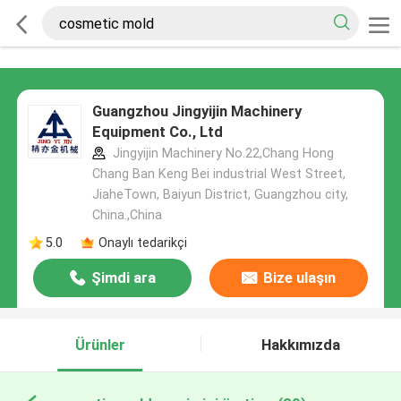
Guangzhou Jingyijin Machinery
Equipment Co., Ltd
Jingyijin Machinery No.22,Chang Hong
Chang Ban Keng Bei industrial West Street,
JiaheTown, Baiyun District, Guangzhou city,
China.,China
5.0
Onaylı tedarikçi
Şimdi ara
Bize ulaşın
Ürünler
Hakkımızda