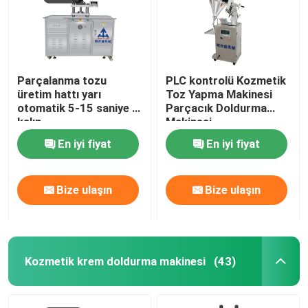
Parçalanma tozu
PLC kontrolü Kozmetik
üretim hattı yarı
Toz Yapma Makinesi
otomatik 5-15 saniye /
Parçacık Doldurma
kalıp
Makinesi
En iyi fiyat
En iyi fiyat
Bize ulaşın
Bize ulaşın
Kozmetik krem doldurma makinesi
(43)