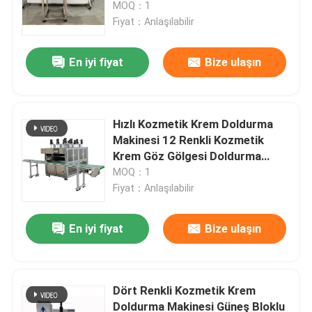
MOQ：1
Fiyat：Anlaşılabilir
En iyi fiyat
Bize ulaşın
Hızlı Kozmetik Krem Doldurma
Makinesi 12 Renkli Kozmetik
Krem Göz Gölgesi Doldurma
Makinesi 16.8KW
MOQ：1
Fiyat：Anlaşılabilir
Ana sayfa
En iyi fiyat
Bize ulaşın
Ürünler
Dört Renkli Kozmetik Krem
Doldurma Makinesi Güneş Bloklu
VİDEOLAR