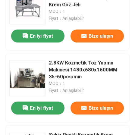
Krem Göz Jeli
MOQ：1
Hakkımızda
Fiyat：Anlaşılabilir
En iyi fiyat
Bize ulaşın
Fabrika turu
Kalite kontrol
2.8KW Kozmetik Toz Yapma
Makinesi 1480x680x1600MM
Teklif isteği
35-60pcs/min
MOQ：1
Fiyat：Anlaşılabilir
Ruj Üretim Hattı
En iyi fiyat
Bize ulaşın
Otomatik Dudak Parlaklığı Doldurma Makinesi
Maskara doldurma makinesi
Sekiz Renkli Kozmetik Krem