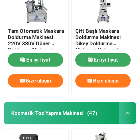
Tam Otomatik Maskara
Çift Başlı Maskara
Doldurma Makinesi
Doldurma Makinesi
220V 380V Döner
Dikey Doldurma
Doldurma Makinesi
Makinesi Nüfussal
Isıtma
En iyi fiyat
En iyi fiyat
Bize ulaşın
Bize ulaşın
Kozmetik Toz Yapma Makinesi
(47)