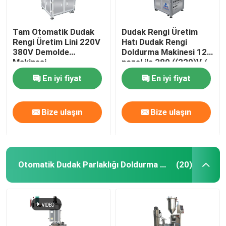
Tam Otomatik Dudak
Dudak Rengi Üretim
Rengi Üretim Lini 220V
Hatı Dudak Rengi
380V Demolde
Doldurma Makinesi 12
Makinesi
nozel ile 380 ((220)V /
50HZ
En iyi fiyat
En iyi fiyat
Bize ulaşın
Bize ulaşın
Otomatik Dudak Parlaklığı Doldurma Makinesi
(20)