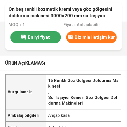
On beş renkli kozmetik kremi veya göz gölgesini
doldurma makinesi 3000x200 mm su taşıyıcı
kemeri ile
MOQ：1
Fiyat：Anlaşılabilir
En iyi fiyat
Bizimle iletişim kur
ÜRüN AçıKLAMASı
15 Renkli Göz Gölgesi Doldurma Ma
kinesi
Vurgulamak:
,
Su Taşıyıcı Kemeri Göz Gölgesi Dol
durma Makineleri
Ambalaj bilgileri
Ahşap kasa