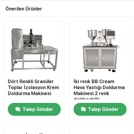
Önerilen Ürünler
Dört Renkli Granüler
İki renk BB Cream
Toplar İzolasyon Krem
Hava Yastığı Doldurma
Doldurma Makinesi
Makinesi 2 renk
Ana sayfa
doldurabilir
Talep Gönder
Talep Gönder
Ürünler
VİDEOLAR