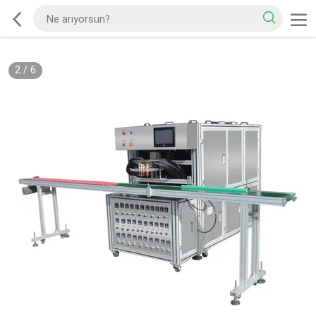
2
/
6