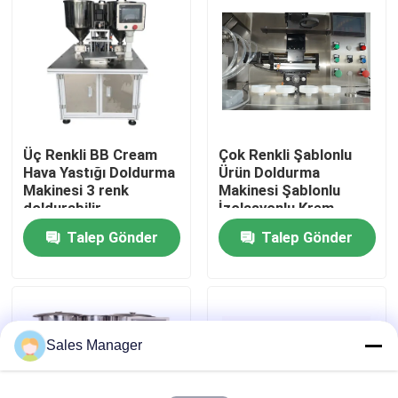
Hakkımızda
Fabrika turu
Üç Renkli BB Cream
Çok Renkli Şablonlu
Kalite kontrol
Hava Yastığı Doldurma
Ürün Doldurma
Makinesi 3 renk
Makinesi Şablonlu
doldurabilir
İzolasyonlu Krem
Teklif isteği
Doldurma Makinesi
Talep Gönder
Talep Gönder
Ruj Üretim Hattı
Otomatik Dudak Parlaklığı Doldurma Makinesi
Sales Manager
Maskara doldurma makinesi