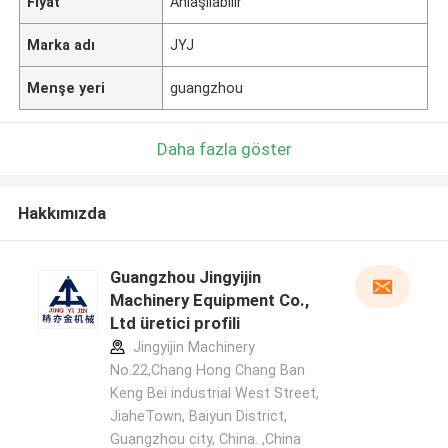
Fiyat
Anlaşılabilir
Marka adı
JYJ
Menşe yeri
guangzhou
Daha fazla göster
Hakkımızda
Guangzhou Jingyijin
Machinery Equipment Co.,
Ltd üretici profili
Jingyijin Machinery
No.22,Chang Hong Chang Ban
Keng Bei industrial West Street,
JiaheTown, Baiyun District,
Guangzhou city, China. ,China