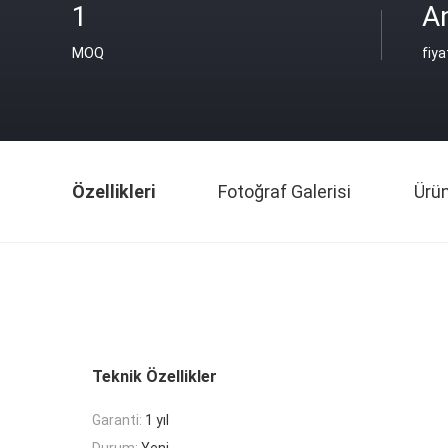
1
An
MOQ
fiya
Özellikleri
Fotoğraf Galerisi
Ürü
Teknik Özellikler
Garanti:
1 yıl
Durum:
Yeni