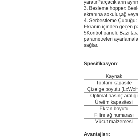
yaratırParçacıkların ayrımı
3. Besleme hopper: Besl
ekranına sokulur,ağ veya 
4. Serbestleme Çubuğu: S
Ekranın içinden geçen par
5Kontrol paneli: Bazı tar
parametreleri ayarlamalar
sağlar.
Spesifikasyon:
Kaynak
Toplam kapasite
Çizelge boyutu (LxWx
Optimal basınç aralığı
Üretim kapasitesi
Ekran boyutu
Filtre ağ numarası
Vücut malzemesi
Avantajları: