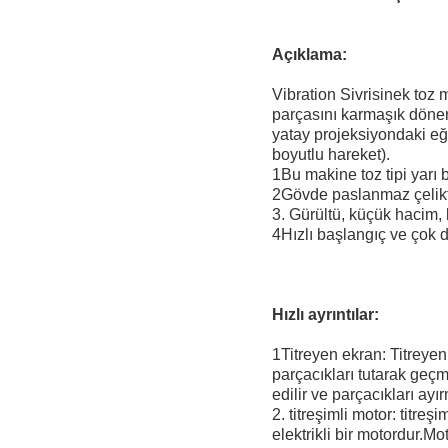
Açıklama:
Vibration Sivrisinek toz m
parçasını karmaşık döner t
yatay projeksiyondaki eğr
boyutlu hareket).
1Bu makine toz tipi yarı b
2Gövde paslanmaz çelikt
3. Gürültü, küçük hacim, 
4Hızlı başlangıç ve çok 
Hızlı ayrıntılar:
1Titreyen ekran: Titreye
parçacıkları tutarak geçm
edilir ve parçacıkları ayı
2. titreşimli motor: titreş
elektrikli bir motordur.M