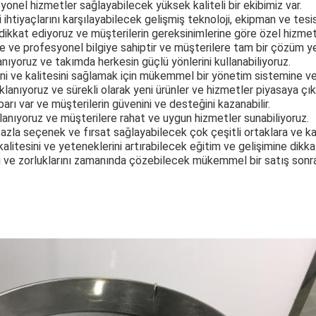
yonel hizmetler sağlayabilecek yüksek kaliteli bir ekibimiz var.
i ihtiyaçlarını karşılayabilecek gelişmiş teknoloji, ekipman ve tesis
 dikkat ediyoruz ve müşterilerin gereksinimlerine göre özel hizmetl
e ve profesyonel bilgiye sahiptir ve müşterilere tam bir çözüm yel
ıyoruz ve takımda herkesin güçlü yönlerini kullanabiliyoruz.
ğini ve kalitesini sağlamak için mükemmel bir yönetim sistemine ve
lanıyoruz ve sürekli olarak yeni ürünler ve hizmetler piyasaya çık
itibarı var ve müşterilerin güvenini ve desteğini kazanabilir.
anıyoruz ve müşterilere rahat ve uygun hizmetler sunabiliyoruz.
fazla seçenek ve fırsat sağlayabilecek çok çeşitli ortaklara ve kay
alitesini ve yeteneklerini artırabilecek eğitim ve gelişimine dikka
nı ve zorluklarını zamanında çözebilecek mükemmel bir satış sonr