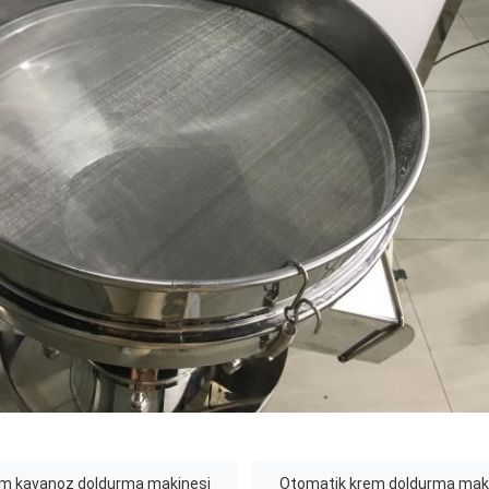
m kavanoz doldurma makinesi
Otomatik krem doldurma mak