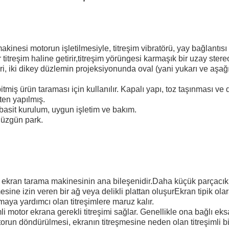
akinesi motorun işletilmesiyle, titreşim vibratörü, yay bağlantısı 
itreşim haline getirir,titreşim yörüngesi karmaşık bir uzay stereo 
i, iki dikey düzlemin projeksiyonunda oval (yani yukarı ve aşağı
itmiş ürün taraması için kullanılır. Kapalı yapı, toz taşınması ve
en yapılmış.
basit kurulum, uygun işletim ve bakım.
düzgün park.
n ekran tarama makinesinin ana bileşenidir.Daha küçük parçacı
esine izin veren bir ağ veya delikli plattan oluşurEkran tipik ol
rmaya yardımcı olan titreşimlere maruz kalır.
imli motor ekrana gerekli titreşimi sağlar. Genellikle ona bağlı eksan
otorun döndürülmesi, ekranın titreşmesine neden olan titreşimli b