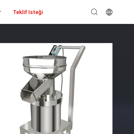
r
Teklif Isteği