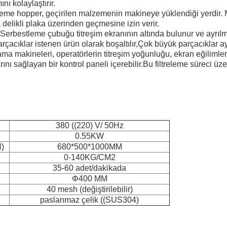
nı kolaylaştırır.
eme hopper, geçirilen malzemenin makineye yüklendiği yerdir. 
delikli plaka üzerinden geçmesine izin verir.
erbestleme çubuğu titreşim ekranının altında bulunur ve ayrılmış
çacıklar istenen ürün olarak boşaltılır,Çok büyük parçacıklar ay
ama makineleri, operatörlerin titreşim yoğunluğu, ekran eğilimler
ını sağlayan bir kontrol paneli içerebilir.Bu filtreleme süreci üz
380 ((220) V/ 50Hz
0.55KW
H)
680*500*1000MM
0-140KG/CM2
35-60 adet/dakikada
Φ400 MM
40 mesh (değiştirilebilir)
paslanmaz çelik ((SUS304)