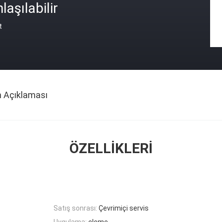
laşılabilir
t
n Açıklaması
ÖZELLIKLERI
Satış sonrası:
Çevrimiçi servis
Uygulama:
eleme